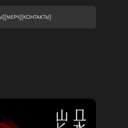
Ы]
[МЕРЧ]
[КОНТАКТЫ]