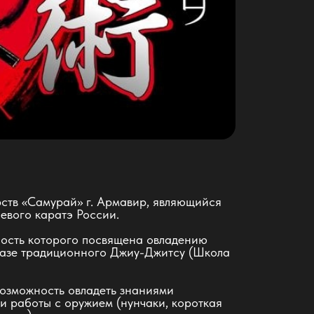
ств «Самурай» г. Армавир, являющийся
евого каратэ России.
ность которого посвящена овладению
базе традиционного Джиу-Джитсу (Школа
возможность овладеть знаниями
 работы с оружием (нунчаки, короткая