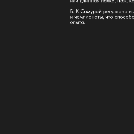
или длинная палка, нож, ка
Б. К Самурай регулярно в
и чемпионаты, что способ
опыта.