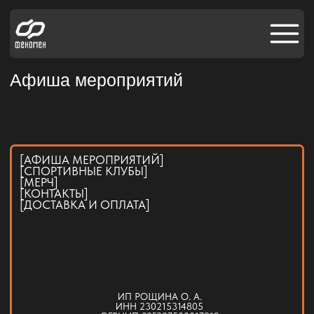
[АФИ
Афиша мероприятий
[АФИША МЕРОПРИЯТИЙ]
[СПОРТИВНЫЕ КЛУБЫ]
[МЕРЧ]
[КОНТАКТЫ]
[ДОСТАВКА И ОПЛАТА]
ИП РОЩИНА О. А.
ИНН 230215314805
ОГРНИП 325237500017919
ПОЛИТИКА КОНФИДЕНЦИАЛЬНОСТИ